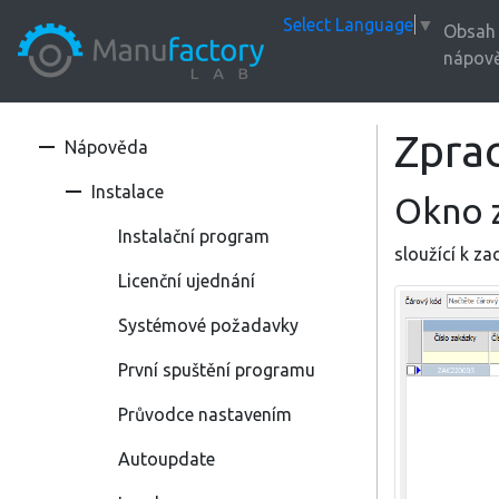
Select Language
▼
Obsah
nápov
Zpra
Nápověda
Instalace
Okno z
Instalační program
sloužící k z
Licenční ujednání
Systémové požadavky
První spuštění programu
Průvodce nastavením
Autoupdate