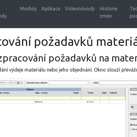
Moduly
Aplikace
Videonávody
Historie
Tec
ědy
změn
po
cování požadavků materi
pracování požadavků na mater
adání výdeje materiálu nebo jeho objednání. Okno slouží přev