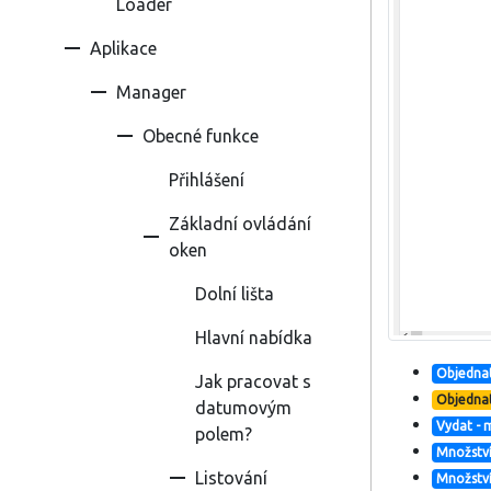
Loader
Aplikace
Manager
Obecné funkce
Přihlášení
Základní ovládání
oken
Dolní lišta
Hlavní nabídka
Objednat
Jak pracovat s
Objedna
datumovým
Vydat - 
polem?
Množstv
Listování
Množství