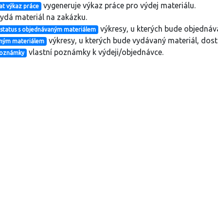
vygeneruje výkaz práce pro výdej materiálu.
t výkaz práce
ydá materiál na zakázku.
výkresy, u kterých bude objednáv
 status s objednávaným materiálem
výkresy, u kterých bude vydávaný materiál, dos
aným materiálem
vlastní poznámky k výdeji/objednávce.
 poznámky