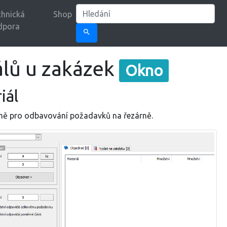
hnická
Shop
dpora
search
álů u zakázek
Okno
iál
ážně pro odbavování požadavků na řezárně.