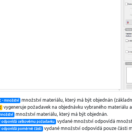
množství materiálu, který má být objednán (základní
 - množství
vygeneruje požadavek na objednávku vybraného materiálu a
t
množství materiálu, který má být objednán.
množství
vydané množství odpovídá množstv
í odpovídá celkovému požadavku
vydané množství odpovídá pouze části m
 odpovídá poměrné části