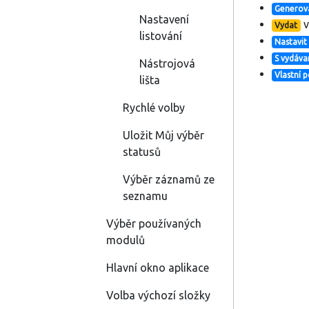
Generova
Nastavení
v
Vydat
listování
Nastavit
S vydáv
Nástrojová
Vlastní
lišta
Rychlé volby
Uložit Můj výběr
statusů
Výběr záznamů ze
seznamu
Výběr používaných
modulů
Hlavní okno aplikace
Volba výchozí složky