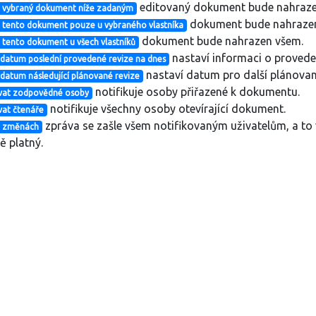
editovaný dokument bude nahraze
t vybraný dokument níže zadaným
dokument bude nahrazen
 tento dokument pouze u vybraného vlastníka
dokument bude nahrazen všem.
 tento dokument u všech vlastníků
nastaví informaci o provede
 datum poslední provedené revize na dnes
nastaví datum pro další plánovano
 datum následující plánované revize
notifikuje osoby přiřazené k dokumentu.
ovat zodpovědné osoby
notifikuje všechny osoby otevírající dokument.
vat čtenáře
zpráva se zašle všem notifikovaným uživatelům, a to 
o změnách
ě platný.