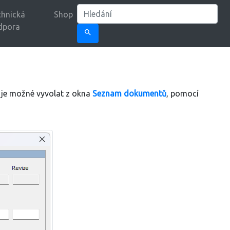
hnická
Shop
dpora
search
je možné vyvolat z okna
Seznam dokumentů
, pomocí