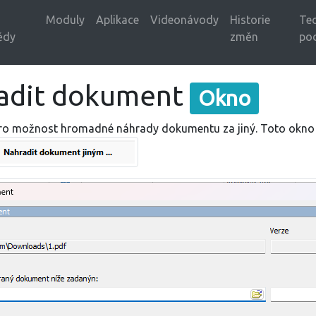
Moduly
Aplikace
Videonávody
Historie
Tec
ědy
změn
po
adit dokument
Okno
ro možnost hromadné náhrady dokumentu za jiný. Toto okno 