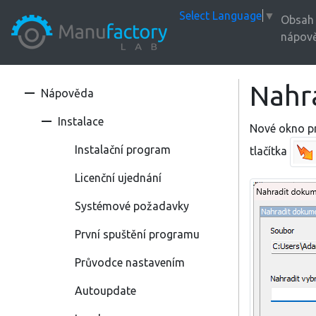
Select Language
▼
Obsah
nápov
Nahr
Nápověda
Instalace
Nové okno p
Instalační program
tlačítka
Licenční ujednání
Systémové požadavky
První spuštění programu
Průvodce nastavením
Autoupdate