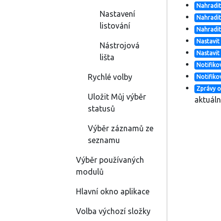
Nahradi
Nastavení
Nahradit
listování
Nahradit
Nastavit
Nástrojová
Nastavit
lišta
Notifik
Rychlé volby
Notifiko
Zprávy 
Uložit Můj výběr
aktuáln
statusů
Výběr záznamů ze
seznamu
Výběr používaných
modulů
Hlavní okno aplikace
Volba výchozí složky