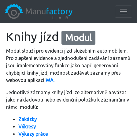
Knihy jízd
Modul
Modul slouží pro evidenci jízd služebním automobilem.
Pro zlepšení evidence a zjednodušení zadávání záznamů
jsou implementovány funkce jako např. generování
chybějící knihy jízd, možnost zadávat záznamy přes
webovou aplikaci
WA
.
Jednotlivé záznamy knihy jízd lze alternativně navázat
jako nákladovou nebo evidenční položku k záznamům v
rámci modulů:
Zakázky
Výkresy
Výkazy práce