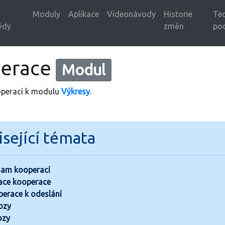
Moduly
Aplikace
Videonávody
Historie
Tec
ědy
změn
po
erace
Modul
operací k modulu
Výkresy
.
sející témata
am kooperací
ace kooperace
erace k odeslání
ozy
ozy