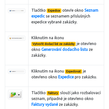
Tlačítko
otevře okno
Seznam
Expedice
expedic
se seznamem příslušných
expedice vybrané zakázky.
Kliknutím na ikonu
je otevřeno
Vytvořit dodací list ze zakázky
okno
Generování dodacího listu
ze
zakázky.
Kliknutím na ikonu
je
Expedovat
otevřeno okno
Expedice
pro zakázku.
Tlačítko
slouží jako rozbalovací
Faktury
seznam, případně je otevřeno okno
Faktury vydané
ze zakázky.