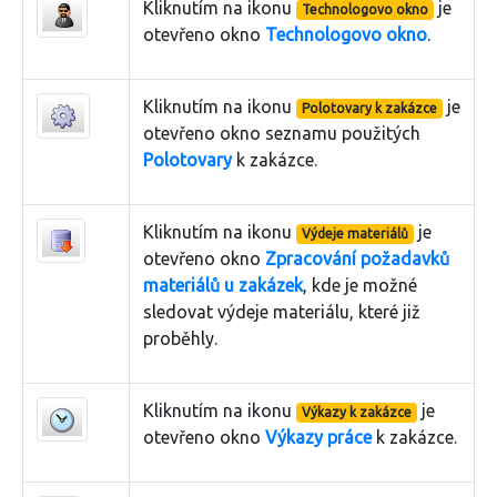
Kliknutím na ikonu
je
Technologovo okno
otevřeno okno
Technologovo okno
.
Kliknutím na ikonu
je
Polotovary k zakázce
otevřeno okno seznamu použitých
Polotovary
k zakázce.
Kliknutím na ikonu
je
Výdeje materiálů
otevřeno okno
Zpracování požadavků
materiálů u zakázek
, kde je možné
sledovat výdeje materiálu, které již
proběhly.
Kliknutím na ikonu
je
Výkazy k zakázce
otevřeno okno
Výkazy práce
k zakázce.