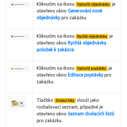
Kliknutím na ikonu
je
Vytvořit objednávku
otevřeno okno
Generování nové
objednávky
pro zakázku.
Kliknutím na ikonu
je
Rychlá objednávka
otevřeno okno
Rychlá objednávka
položek k zakázce
.
Kliknutím na ikonu
je
Vytvořit poptávku
otevřeno okno
Editace poptávky
pro
zakázku.
Tlačítko
slouží jako
Dodací listy
rozbalovací seznam, případně je
otevřeno okno
Seznam dodacích listů
pro zakázku.