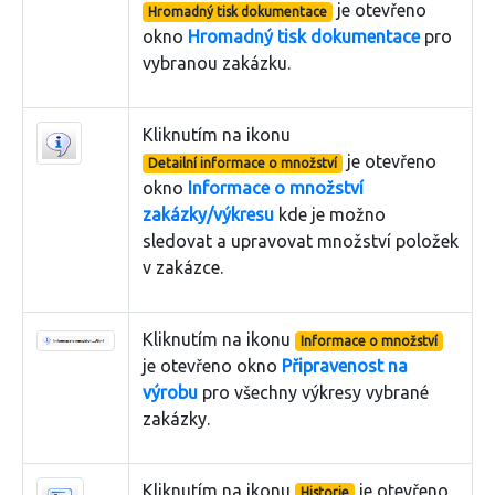
je otevřeno
Hromadný tisk dokumentace
okno
Hromadný tisk dokumentace
pro
vybranou zakázku.
Kliknutím na ikonu
je otevřeno
Detailní informace o množství
okno
Informace o množství
zakázky/výkresu
kde je možno
sledovat a upravovat množství položek
v zakázce.
Kliknutím na ikonu
Informace o množství
je otevřeno okno
Připravenost na
výrobu
pro všechny výkresy vybrané
zakázky.
Kliknutím na ikonu
je otevřeno
Historie