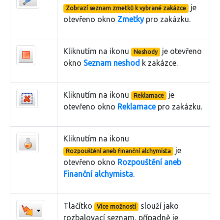
je
Zobrazí seznam zmetků k vybrané zakázce
otevřeno okno
Zmetky
pro zakázku.
Kliknutím na ikonu
je otevřeno
Neshody
okno
Seznam neshod
k zakázce.
Kliknutím na ikonu
je
Reklamace
otevřeno okno
Reklamace
pro zakázku.
Kliknutím na ikonu
je
Rozpouštění aneb finanční alchymista
otevřeno okno
Rozpouštění aneb
Finanční alchymista
.
Tlačítko
slouží jako
Více možností
rozbalovací seznam, případně je