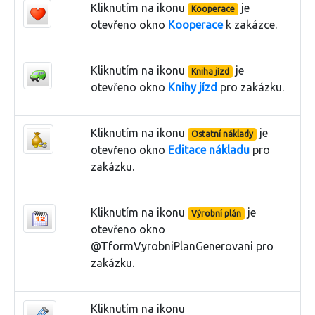
Kliknutím na ikonu
je
Kooperace
otevřeno okno
Kooperace
k zakázce.
Kliknutím na ikonu
je
Kniha jízd
otevřeno okno
Knihy jízd
pro zakázku.
Kliknutím na ikonu
je
Ostatní náklady
otevřeno okno
Editace nákladu
pro
zakázku.
Kliknutím na ikonu
je
Výrobní plán
otevřeno okno
@TformVyrobniPlanGenerovani pro
zakázku.
Kliknutím na ikonu